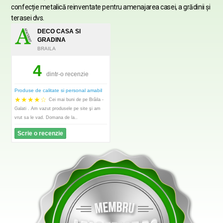
confecție metalică reinventate pentru amenajarea casei, a grădinii şi
terasei dvs.
DECO CASA SI
GRADINA
BRAILA
4
dintr-o recenzie
Produse de calitate si personal amabil
★
★
★
★
☆
Cei mai buni de pe Brăila -
Galati . Am vazut produsele pe site şi am
vrut sa le vad. Domana de la..
Scrie o recenzie