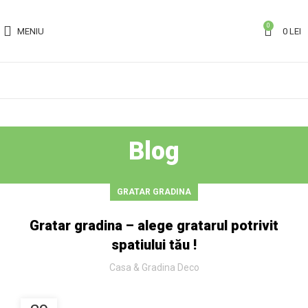
0
MENIU
0
LEI
Blog
GRATAR GRADINA
Gratar gradina – alege gratarul potrivit
spatiului tău !
Casa & Gradina Deco