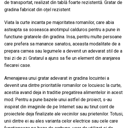
de transportat, realizat din tablă foarte rezistentă. Gratar de
gradina fabricat din oțel rezistent
Viata la curte incanta pe majoritatea romanilor, care abia
asteapta sa soseasca anotimpul calduros pentru a pune in
functiune gratarele din gradina. Insa, pentru multe persoane
care prefera sa manance sanatos, aceasta modalitate de a
prepara carnea sau legumele a devenit un adevarat stil de a
trai zi de zi. Gratarul a ajuns sa fie un element din aranjarea
fiecarei case.
Amenajarea unui gratar adevarat in gradina locuintei a
devenit una dintre prioritatile romanilor ce locuiesc la curte,
acestia avand deja in traditie pregatirea alimentelor in acest
mod. Pentru a pune bazele unui astfel de proiect, s-au
inspirat din imaginile de pe Internet sau au tinut cont de
proiectele deja finalizate ale vecinilor sau prietenilor. Totusi,
unii dintre ei au ales varianta celor electrice sau cele care