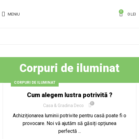
0
MENIU
0
LEI
Corpuri de iluminat
CORPURI DE ILUMINAT
Cum alegem lustra potrivită ?
0
Casa & Gradina Deco
Achiziționarea luminii potrivite pentru casă poate fi o
provocare. Noi vă ajutăm să găsiți opțiunea
perfectă ...