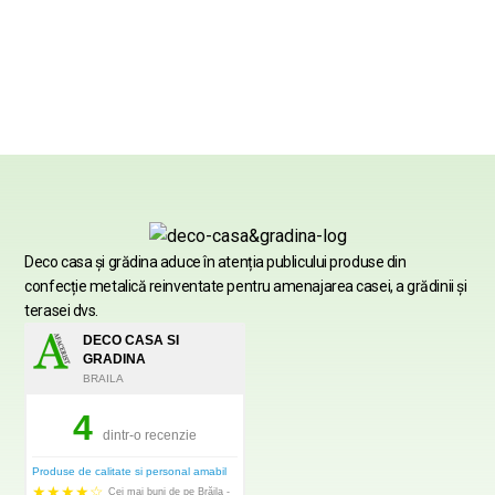
Deco casa şi grădina aduce în atenția publicului produse din
confecție metalică reinventate pentru amenajarea casei, a grădinii şi
terasei dvs.
DECO CASA SI
GRADINA
BRAILA
4
dintr-o recenzie
Produse de calitate si personal amabil
★
★
★
★
☆
Cei mai buni de pe Brăila -