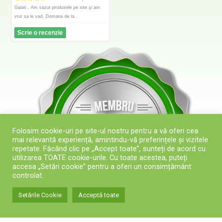
Galati . Am vazut produsele pe site şi am
vrut sa le vad. Domana de la..
Scrie o recenzie
Folosim cookie-uri pe site-ul nostru pentru a vă oferi cea
mai relevantă experiență, amintindu-vă preferințele și vizitele
repetate. Făcând clic pe „Accept toate”, sunteți de acord cu
utilizarea TOATE cookie-urile. Cu toate acestea, puteți
accesa „Setări cookie” pentru a oferi un consimțământ
controlat.
Setările Cookie
Acceptă toate
0
agazin
Contul meu
Coș