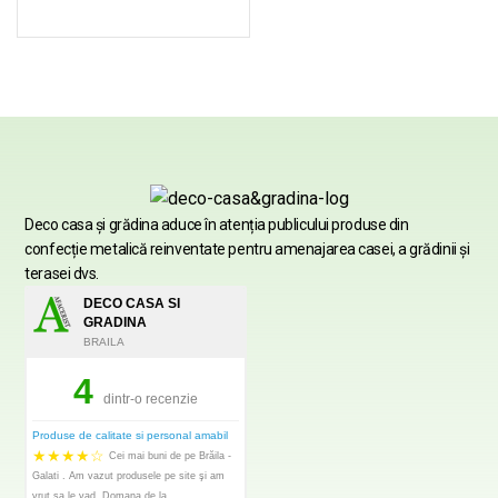
Deco casa şi grădina aduce în atenția publicului produse din
confecție metalică reinventate pentru amenajarea casei, a grădinii şi
terasei dvs.
DECO CASA SI
GRADINA
BRAILA
4
dintr-o recenzie
Produse de calitate si personal amabil
★
★
★
★
☆
Cei mai buni de pe Brăila -
Galati . Am vazut produsele pe site şi am
vrut sa le vad. Domana de la..