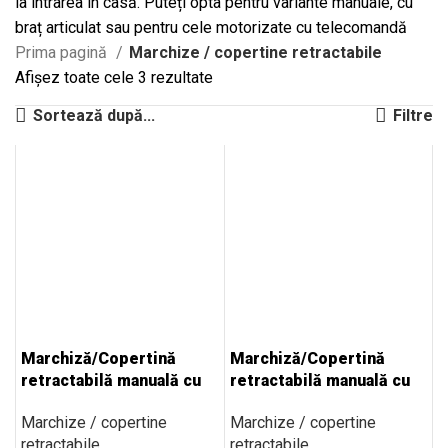
la intrarea în casă. Puteți opta pentru variante manuale, cu
braț articulat sau pentru cele motorizate cu telecomandă
Prima pagină
Marchize / copertine retractabile
Afișez toate cele 3 rezultate
Sortează după...
Filtre
Marchiză/Copertină
Marchiză/Copertină
retractabilă manuală cu
retractabilă manuală cu
braț articulat 3×2,5 m
braț articulat 4×3 m
Marchize / copertine
Marchize / copertine
retractabile
retractabile