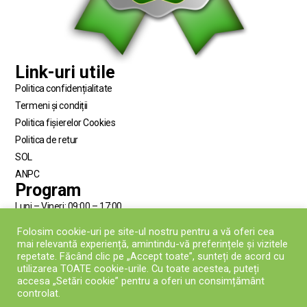
Link-uri utile
Politica confidențialitate
Termeni și condiții
Politica fișierelor Cookies
Politica de retur
SOL
ANPC
Program
Luni – Vineri: 09:00 – 17:00
Sâmbătă: închis
Folosim cookie-uri pe site-ul nostru pentru a vă oferi cea
Duminică:închis
mai relevantă experiență, amintindu-vă preferințele și vizitele
Contact
repetate. Făcând clic pe „Accept toate”, sunteți de acord cu
utilizarea TOATE cookie-urile. Cu toate acestea, puteți
0745.693.175
accesa „Setări cookie” pentru a oferi un consimțământ
controlat.