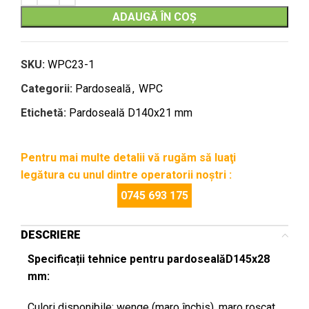
ADAUGĂ ÎN COȘ
SKU:
WPC23-1
Categorii:
Pardoseală
,
WPC
Etichetă:
Pardoseală D140x21 mm
Pentru mai multe detalii vă rugăm să luaţi
legătura cu unul dintre operatorii noştri :
0745 693 175
DESCRIERE
Specificații tehnice pentru pardosealăD145x28
mm:
Culori disponibile: wenge (maro închis), maro roșcat,