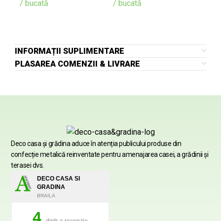
/ bucată
/ bucată
INFORMAȚII SUPLIMENTARE
PLASAREA COMENZII & LIVRARE
Deco casa şi grădina aduce în atenția publicului produse din
confecție metalică reinventate pentru amenajarea casei, a grădinii şi
terasei dvs.
DECO CASA SI
GRADINA
BRAILA
4
dintr-o recenzie