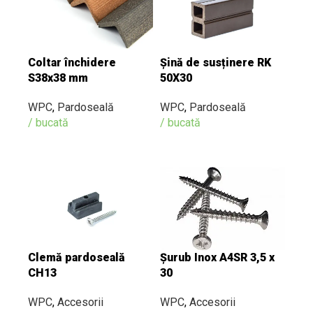
Coltar închidere
Șină de susținere RK
S38x38 mm
50X30
WPC
,
Pardoseală
WPC
,
Pardoseală
/ bucată
/ bucată
Șurub Inox A4SR 3,5 x
Clemă pardoseală
30
CH13
WPC
,
Accesorii
WPC
,
Accesorii