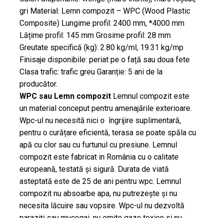
gri Material: Lemn compozit – WPC (Wood Plastic
Composite) Lungime profil: 2400 mm, *4000 mm
Lățime profil: 145 mm Grosime profil: 28 mm
Greutate specifică (kg): 2.80 kg/ml, 19.31 kg/mp
Finisaje disponibile: periat pe o față sau doua fete
Clasa trafic: trafic greu Garanție: 5 ani de la
producător.
WPC sau Lemn compozit
Lemnul compozit este
un material conceput pentru amenajările exterioare.
Wpc-ul nu necesită nici o îngrijire suplimentară,
pentru o curățare eficientă, terasa se poate spăla cu
apă cu clor sau cu furtunul cu presiune. Lemnul
compozit este fabricat in România cu o calitate
europeană, testată și sigură. Durata de viată
asteptată este de 25 de ani pentru wpc. Lemnul
compozit nu absoarbe apa, nu putrezește și nu
necesita lăcuire sau vopsire. Wpc-ul nu dezvoltă
paraziți sau mucegai, nu emite gaze toxice si nu