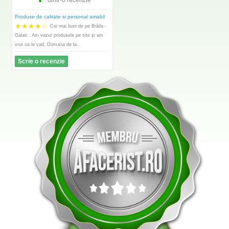
Produse de calitate si personal amabil
★
★
★
★
☆
Cei mai buni de pe Brăila -
Galati . Am vazut produsele pe site şi am
vrut sa le vad. Domana de la..
Scrie o recenzie