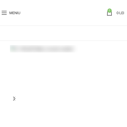
0
MENIU
0
LEI