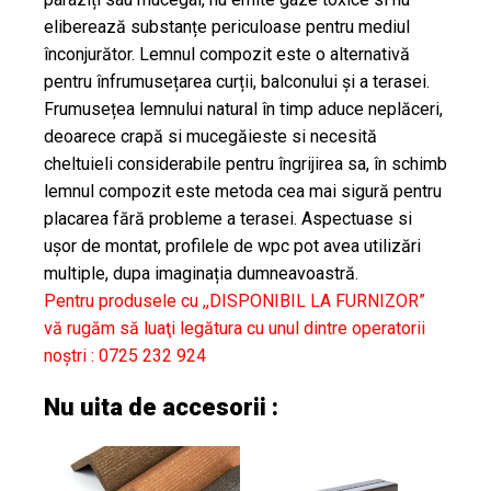
eliberează substanțe periculoase pentru mediul
înconjurător. Lemnul compozit este o alternativă
pentru înfrumusețarea curții, balconului și a terasei.
Frumusețea lemnului natural în timp aduce neplăceri,
deoarece crapă si mucegăieste si necesită
cheltuieli considerabile pentru îngrijirea sa, în schimb
lemnul compozit este metoda cea mai sigură pentru
placarea fără probleme a terasei. Aspectuase si
ușor de montat, profilele de wpc pot avea utilizări
multiple, dupa imaginația dumneavoastră.
Pentru produsele cu ,,DISPONIBIL LA FURNIZOR”
vă rugăm să luaţi legătura cu unul dintre operatorii
noştri : 0725 232 924
Nu uita de accesorii :