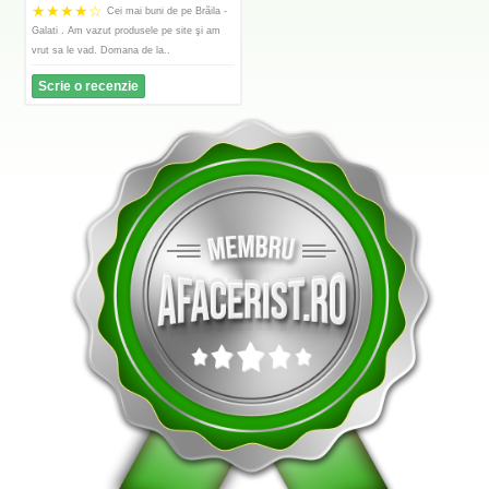
★
★
★
★
☆
Cei mai buni de pe Brăila -
Galati . Am vazut produsele pe site şi am
vrut sa le vad. Domana de la..
Scrie o recenzie