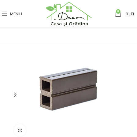
0
MENIU
0
LEI
Click to enlarge