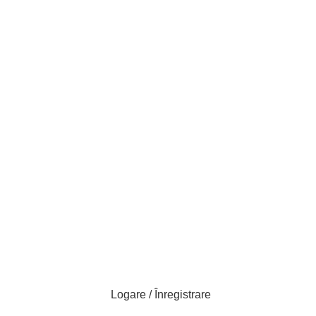
Livrare GRATUITĂ
pentru orașele Brăila și Galați
Logare / Înregistrare