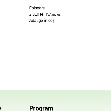
Foișoare
2.310
lei
TVA inclus
Adaugă în coș
e
Program