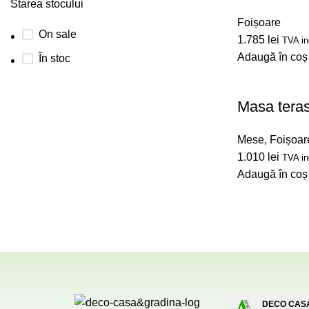
Starea stocului
Foișoare
On sale
1.785
lei
TVA in
Adaugă în coș
În stoc
Masa tera
Mese
,
Foișoar
1.010
lei
TVA in
Adaugă în coș
DECO CASA