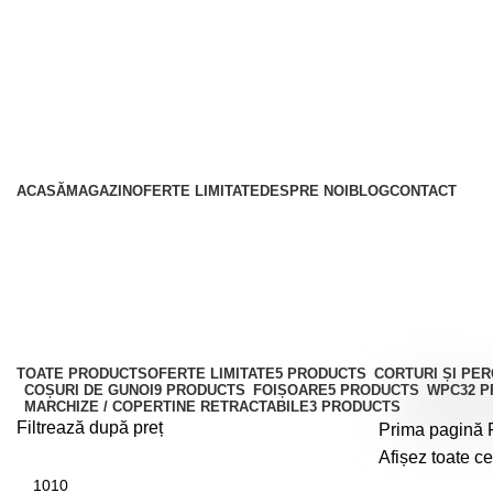
Catalog produse
ACASĂ
MAGAZIN
OFERTE LIMITATE
DESPRE NOI
BLOG
CONTACT
Foișoare
Categorii
TOATE
PRODUCTS
OFERTE LIMITATE
5 PRODUCTS
CORTURI ȘI PE
COȘURI DE GUNOI
9 PRODUCTS
FOIȘOARE
5 PRODUCTS
WPC
32 
MARCHIZE / COPERTINE RETRACTABILE
3 PRODUCTS
Filtrează după preț
Prima pagină
Afișez toate ce