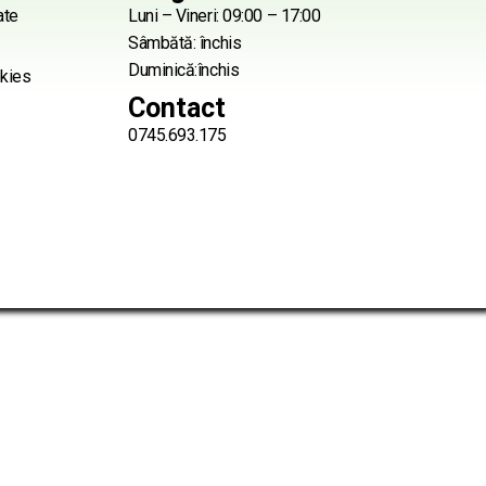
ate
Luni – Vineri: 09:00 – 17:00
Sâmbătă: închis
Duminică:închis
okies
Contact
0745.693.175