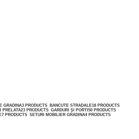
RE GRADINA
3 PRODUCTS
BANCUTE STRADALE
18 PRODUCTS
I PRELATA
23 PRODUCTS
GARDURI ŞI PORTI
50 PRODUCTS
E
7 PRODUCTS
SETURI MOBILIER GRADINA
4 PRODUCTS