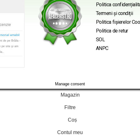
Politica confidențialit
Termeni și condiții
Politica fișierelor Co
ecenzie
Politica de retur
ersonal amabil
SOL
i de pe Brăila -
e pe site şi am
ANPC
la..
Manage consent
Magazin
Filtre
Coș
Contul meu