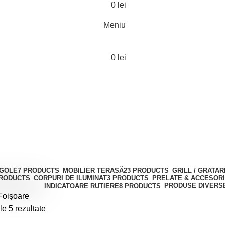
0
lei
Meniu
0
lei
RGOLE
7 PRODUCTS
MOBILIER TERASĂ
23 PRODUCTS
GRILL / GRATA
PRODUCTS
CORPURI DE ILUMINAT
3 PRODUCTS
PRELATE & ACCESORI
PRODUSE DIVERS
INDICATOARE RUTIERE
8 PRODUCTS
Foișoare
le 5 rezultate