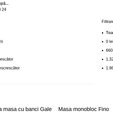
pă...
8
24
Filtra
Toa
ii
0
le
66
rescător
1.3
escrescător
1.9
a masa cu banci Gale
Masa monobloc Fino