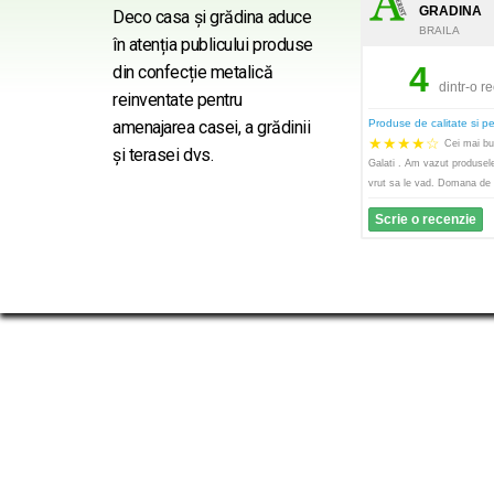
GRADINA
Deco casa şi grădina aduce
BRAILA
în atenția publicului produse
4
din confecție metalică
dintr-o r
reinventate pentru
Produse de calitate si p
amenajarea casei, a grădinii
★
★
★
★
☆
Cei mai bun
şi terasei dvs.
Galati . Am vazut produsel
vrut sa le vad. Domana de 
Scrie o recenzie