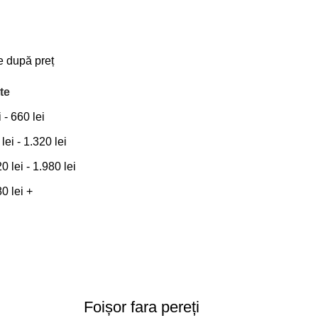
re după preț
te
i
-
660
lei
0
lei
-
1.320
lei
20
lei
-
1.980
lei
80
lei
+
Foișor fara pereți