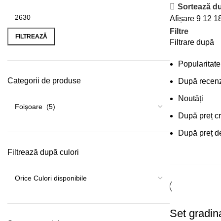
Sortează du
Afișare
9
12
1
Filtre
FILTREAZĂ
Filtrare după
Popularitate
Categorii de produse
După recenz
Noutăți
După preț c
După preț d
Filtrează după culori
Set gradin