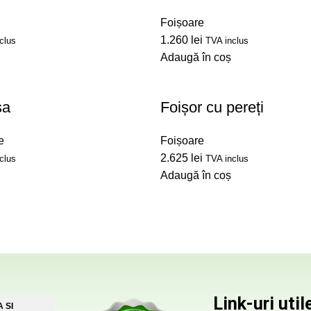
Foișoare
1.260
lei
clus
TVA inclus
Adaugă în coș
sa
Foișor cu pereți
e
Foișoare
2.625
lei
clus
TVA inclus
Adaugă în coș
Link-uri util
 SI