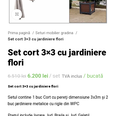
Click to enlarge
Prima pagină
Seturi mobilier gradina
Set cort 3×3 cu jardiniere flori
Set cort 3×3 cu jardiniere
flori
6.200
lei
set
/ bucată
6.510
lei
TVA inclus
Set cort 3×3 cu jardiniere flori
Setul contine 1 buc Cort cu pereţi dimensiune 3x3m şi 2
buc jardiniere metalice cu rigle din WPC
Preţul include livrare Jud. Braila şi Jud. Galaţi!