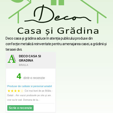
Deco casa şi grădina aduce în atenția publicului produse din
confecție metalică reinventate pentru amenajarea casei, a grădinii şi
terasei dvs.
DECO CASA SI
GRADINA
BRAILA
4
dintr-o recenzie
Produse de calitate si personal amabil
★
★
★
★
☆
Cei mai buni de pe Brăila -
Galati . Am vazut produsele pe site şi am
vrut sa le vad. Domana de la..
Scrie o recenzie