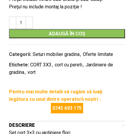
Preţul nu include montaj la poziţie !
ADAUGĂ ÎN COȘ
Categorii:
Seturi mobilier gradina
,
Oferte limitate
Etichete:
CORT 3X3
,
cort cu pereti
,
Jardiniere de
gradina
,
vort
Pentru mai multe detalii vă rugăm să luaţi
legătura cu unul dintre operatorii noştri :
0745 693 175
DESCRIERE
Set cort 3×3 cu jardiniere flori