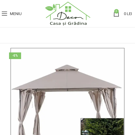
0
MENIU
0
LEI
-5%