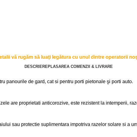
alii vă rugăm să luaţi legătura cu unul dintre operatorii noşt
DESCRIERE
PLASAREA COMENZII & LIVRARE
tru panourile de gard, cat si pentru porti pietonale şi porti auto.
ele are proprietati anticorozive, este rezistent la intemperii, raz
lui sau protectie suplimentara impotriva razelor solare si a umi