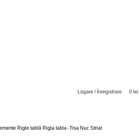
Logare / Înregistrare
0
lei
emente Rigle tablă
Rigla tabla -Tisa Nuc Striat