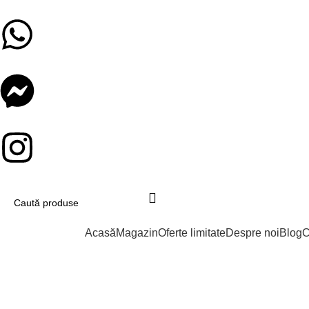
Catalog produse
Acasă
Magazin
Oferte limitate
Despre noi
Blog
C