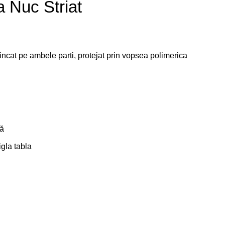
a Nuc Striat
zincat pe ambele parti, protejat prin vopsea polimerica
lă
igla tabla