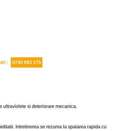
ri :
0745 693 175
e ultraviolete si deteriorare mecanica.
ditatii. Intretinerea se rezuma la spalarea rapida cu