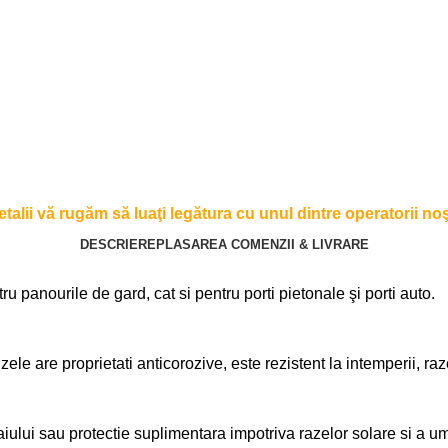
alii vă rugăm să luaţi legătura cu unul dintre operatorii noşt
DESCRIERE
PLASAREA COMENZII & LIVRARE
tru panourile de gard, cat si pentru porti pietonale şi porti auto.
ele are proprietati anticorozive, este rezistent la intemperii, raz
lui sau protectie suplimentara impotriva razelor solare si a umi