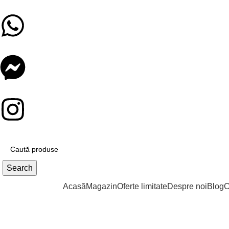
Search
Catalog produse
Acasă
Magazin
Oferte limitate
Despre noi
Blog
C