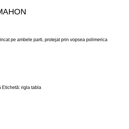
a MAHON
zincat pe ambele parti, protejat prin vopsea polimerica
ă
Etichetă:
rigla tabla