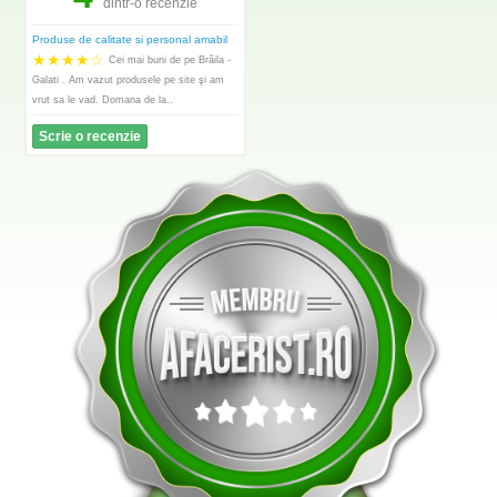
dintr-o recenzie
Produse de calitate si personal amabil
★
★
★
★
☆
Cei mai buni de pe Brăila -
Galati . Am vazut produsele pe site şi am
vrut sa le vad. Domana de la..
Scrie o recenzie