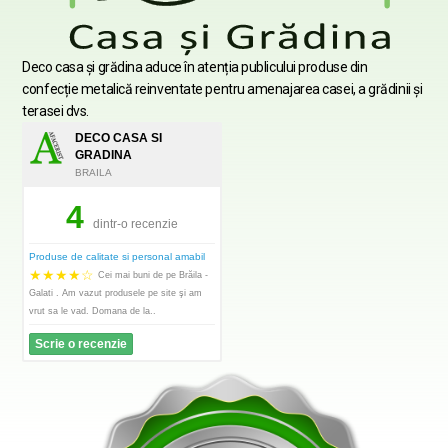
Deco casa şi grădina aduce în atenția publicului produse din
confecție metalică reinventate pentru amenajarea casei, a grădinii şi
terasei dvs.
DECO CASA SI
GRADINA
BRAILA
4
dintr-o recenzie
Produse de calitate si personal amabil
★
★
★
★
☆
Cei mai buni de pe Brăila -
Galati . Am vazut produsele pe site şi am
vrut sa le vad. Domana de la..
Scrie o recenzie