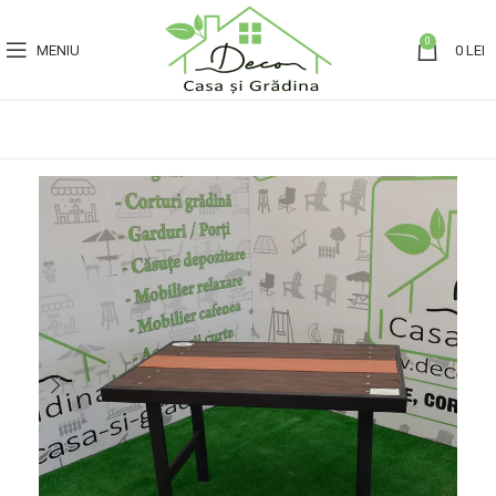
0
MENIU
0
LEI