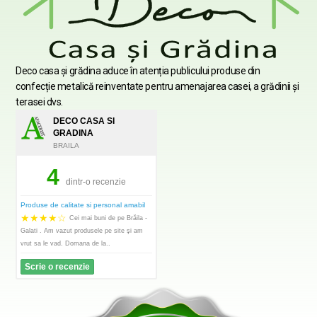
Deco casa şi grădina aduce în atenția publicului produse din
confecție metalică reinventate pentru amenajarea casei, a grădinii şi
terasei dvs.
DECO CASA SI
GRADINA
BRAILA
4
dintr-o recenzie
Produse de calitate si personal amabil
★
★
★
★
☆
Cei mai buni de pe Brăila -
Galati . Am vazut produsele pe site şi am
vrut sa le vad. Domana de la..
Scrie o recenzie