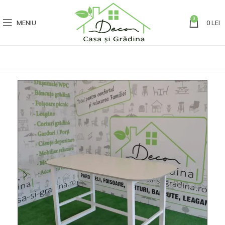
0
MENIU
0
LEI