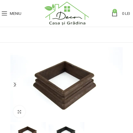
0
MENIU
0
LEI
Click to enlarge