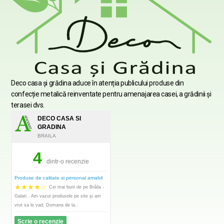
Deco casa şi grădina aduce în atenția publicului produse din
confecție metalică reinventate pentru amenajarea casei, a grădinii şi
terasei dvs.
DECO CASA SI
GRADINA
BRAILA
4
dintr-o recenzie
Produse de calitate si personal amabil
★
★
★
★
☆
Cei mai buni de pe Brăila -
Galati . Am vazut produsele pe site şi am
vrut sa le vad. Domana de la..
Scrie o recenzie