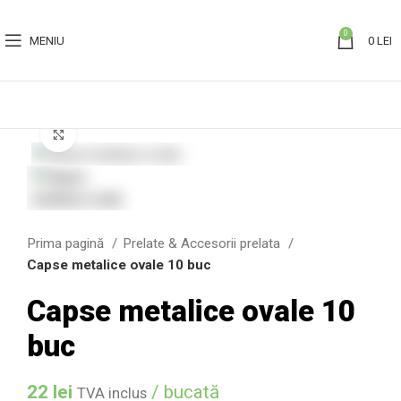
0
MENIU
0
LEI
Click to enlarge
Prima pagină
Prelate & Accesorii prelata
Capse metalice ovale 10 buc
Capse metalice ovale 10
buc
22
lei
/ bucată
TVA inclus