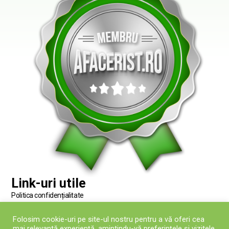
Link-uri utile
Politica confidențialitate
Termeni și condiții
Folosim cookie-uri pe site-ul nostru pentru a vă oferi cea
Politica fișierelor Cookies
mai relevantă experiență, amintindu-vă preferințele și vizitele