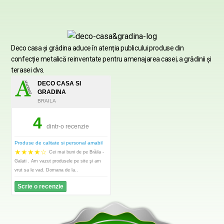
Deco casa şi grădina aduce în atenția publicului produse din
confecție metalică reinventate pentru amenajarea casei, a grădinii şi
terasei dvs.
DECO CASA SI
GRADINA
BRAILA
4
dintr-o recenzie
Produse de calitate si personal amabil
★
★
★
★
☆
Cei mai buni de pe Brăila -
Galati . Am vazut produsele pe site şi am
vrut sa le vad. Domana de la..
Scrie o recenzie