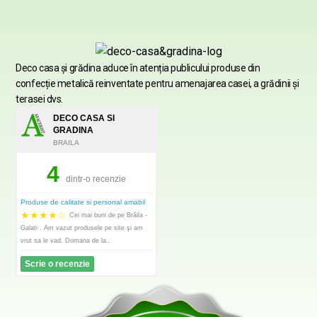
Deco casa şi grădina aduce în atenția publicului produse din
confecție metalică reinventate pentru amenajarea casei, a grădinii şi
terasei dvs.
DECO CASA SI
GRADINA
BRAILA
4
dintr-o recenzie
Produse de calitate si personal amabil
★
★
★
★
☆
Cei mai buni de pe Brăila -
Galati . Am vazut produsele pe site şi am
vrut sa le vad. Domana de la..
Scrie o recenzie