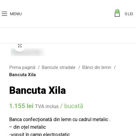
0
MENIU
0
LEI
Click to enlarge
Prima pagină
Bancute stradale
Bănci din lemn
Bancuta Xila
Bancuta Xila
1.155
lei
/ bucată
TVA inclus
Banca confecționată din lemn cu cadrul metalic .
– din oțel metalic
-vopsit în camp electrostatic