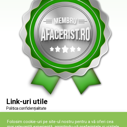
Link-uri utile
Politica confidențialitate
Termeni și condiții
Folosim cookie-uri pe site-ul nostru pentru a vă oferi cea
Politica fișierelor Cookies
mai relevantă experiență, amintindu-vă preferințele și vizitele